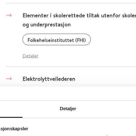
Elementer i skolerettede tiltak utenfor skolen
og underprestasjon
Folkehelseinstituttet (FHI)
Detaljer
Elektrolyttveilederen
2025
Detaljer
Elektrolyttveileder
asjonskapsler
Diakonhjemmet sykehus