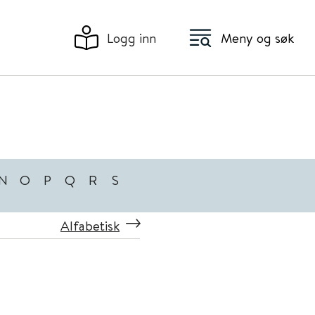
Logg inn
Meny og søk
N
O
P
Q
R
S
Alfabetisk