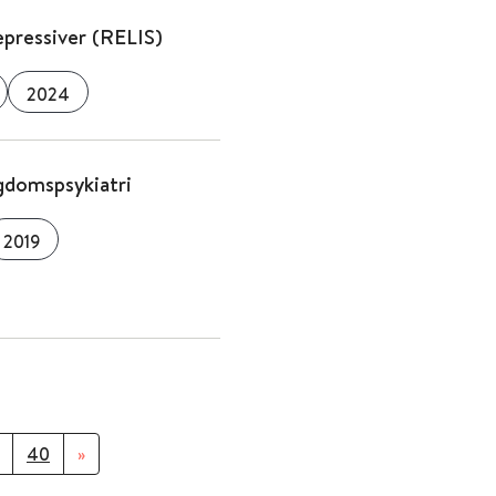
pressiver (RELIS)
2024
ngdomspsykiatri
2019
40
»