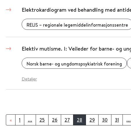
Elektrokardiogram ved behandling med antide
RELIS – regionale legemiddelinformasjonssentre
Elektiv mutisme. I: Veileder for barne- og u
Norsk barne- og ungdomspsykiatrisk forening
Detaljer
«
1
...
25
26
27
28
29
30
31
...