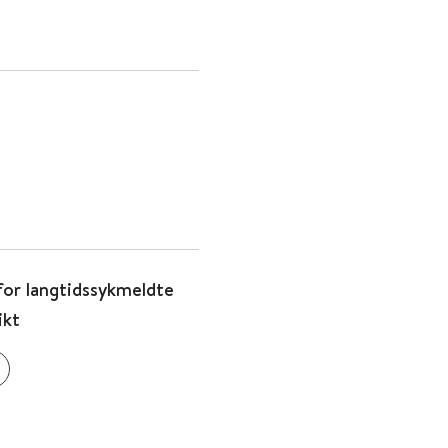
 for langtidssykmeldte
ikt