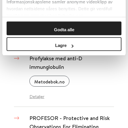
Informasjonskapslene samler anonyme videoklipp av
syndrom
hvordan nettsidene våres benyttes. Dette gir verdifull
innsikt som gjør at vi kan forbedre oss.
Cochrane Library
2012
Godta alle
Detaljer
Lagre
Profylakse med anti-D
immunglobulin
Metodebok.no
Detaljer
PROFESOR - Protective and Risk
Observations For Eliminating