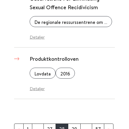
Sexual Offence Recidivicism
De regionale ressurssentrene om vold, traumatisk stress og selvmordsforebygging
Detaljer
Produktkontrolloven
Lovdata
2016
Detaljer