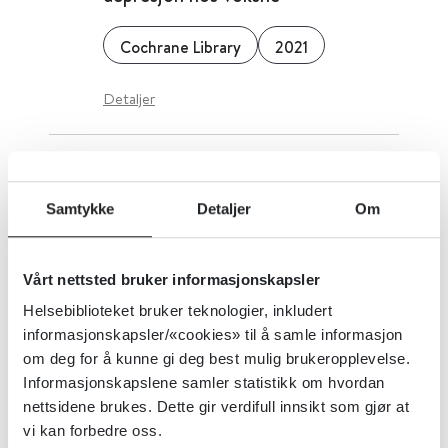
Cochrane Library
2021
Detaljer
Progesteron - Hva er effekten av
progesteronbehandling til gravide
Samtykke
Detaljer
Om
i risiko for å miste fosteret tidlig i
svangerskapet?
Vårt nettsted bruker informasjonskapsler
Helsebiblioteket bruker teknologier, inkludert
Folkehelseinstituttet (FHI)
2019
informasjonskapsler/«cookies» til å samle informasjon
om deg for å kunne gi deg best mulig brukeropplevelse.
Detaljer
Informasjonskapslene samler statistikk om hvordan
nettsidene brukes. Dette gir verdifull innsikt som gjør at
vi kan forbedre oss.
Progesteron for premenstruelt