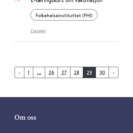
E-læringskurs om vaksinasjon
Folkehelseinstituttet (FHI)
Detaljer
«
1
...
26
27
28
29
30
»
Om oss