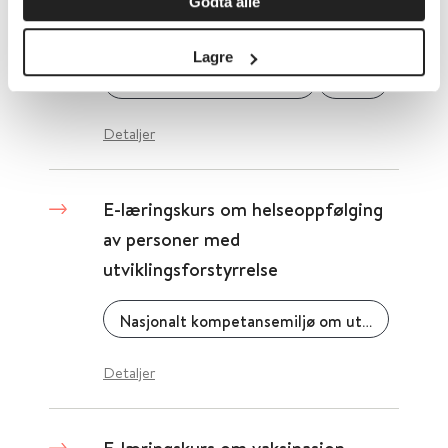
Godta alle
E-læringskurs om epilepsi
Lagre
Oslo Universitetssykehus
2020
Detaljer
E-læringskurs om helseoppfølging
av personer med
utviklingsforstyrrelse
Nasjonalt kompetansemiljø om utviklingshemning (NAKU)
Detaljer