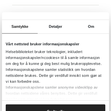
E-læringskurs og filmer - Barn og
unge (Kompetansebroen)
Samtykke
Detaljer
Om
Kompetansebroen.no
2018
Vårt nettsted bruker informasjonskapsler
Detaljer
Helsebiblioteket bruker teknologier, inkludert
informasjonskapsler/«cookies» til å samle informasjon
om deg for å kunne gi deg best mulig brukeropplevelse.
E-læringskurs om Brøset Violence
Informasjonskapslene samler statistikk om hvordan
Checklist
nettsidene brukes. Dette gir verdifull innsikt som gjør at
vi kan forbedre oss.
St Olavs Hospital
Informasjonskapslene samler anonyme videoklipp av
hvordan nettsidene våres benyttes. Dette gir verdifull
innsikt som gjør at vi kan forbedre oss.
Detaljer