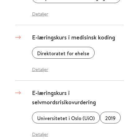
Detaljer
E-læringskurs i medisinsk koding
Direktoratet for ehelse
Detaljer
E-læringskurs i
selvmordsrisikovurdering
Universitetet i Oslo (UiO)
2019
Detaljer