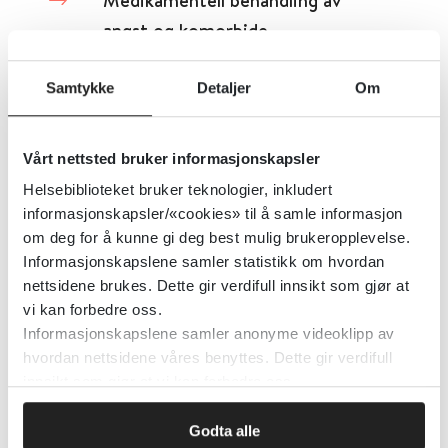
Medikamentell behandling av
angst og komorbide
alkoholproblemer
Samtykke
Detaljer
Om
Cochrane Library
2015
Vårt nettsted bruker informasjonskapsler
Detaljer
Helsebiblioteket bruker teknologier, inkludert
informasjonskapsler/«cookies» til å samle informasjon
Medikamentell behandling av
om deg for å kunne gi deg best mulig brukeropplevelse.
Informasjonskapslene samler statistikk om hvordan
ADHD hos barn med komorbide
nettsidene brukes. Dette gir verdifull innsikt som gjør at
ticsforstyrrelser
vi kan forbedre oss.
Informasjonskapslene samler anonyme videoklipp av
Cochrane Library
2018
hvordan nettsidene våres benyttes. Dette gir verdifull
innsikt som gjør at vi kan forbedre oss.
Detaljer
Godta alle