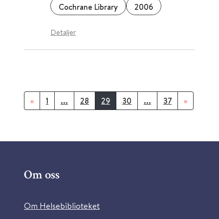
Cochrane Library
2006
Detaljer
«
1
...
28
29
30
...
37
»
Om oss
Om Helsebiblioteket