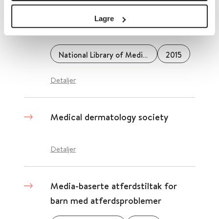
Medical Subject Headings (MeSH
Lagre
på engelsk)
National Library of Medicine (NLM)
2015
Detaljer
Medical dermatology society
Detaljer
Media-baserte atferdstiltak for
barn med atferdsproblemer