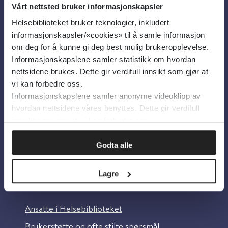
Vårt nettsted bruker informasjonskapsler
Helsebiblioteket bruker teknologier, inkludert
Om oss
informasjonskapsler/«cookies» til å samle informasjon
om deg for å kunne gi deg best mulig brukeropplevelse.
Informasjonskapslene samler statistikk om hvordan
Om Helsebiblioteket
nettsidene brukes. Dette gir verdifull innsikt som gjør at
Personvern og informasjonskapsler
vi kan forbedre oss.
Informasjonskapslene samler anonyme videoklipp av
Tilgjengelighetserklæring
hvordan nettsidene våres benyttes. Dette gir verdifull
Information in English
innsikt som gjør at vi kan forbedre oss.
Bilder fra Colourbox.com
Godta alle
Lagre
Kontakt oss
Ansatte i Helsebiblioteket
Brukerstøtte og ofte stilte spørsmål