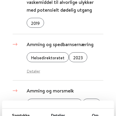
vaskemiddel til alvorlige ulykker
med potensielt dødelig utgang
2019
Amming og spedbarnsernæring
Helsedirektoratet
2023
Detaljer
Amming og morsmelk
Folkehelseinstituttet (FHI)
2023
Samtykke
Detaljer
Om