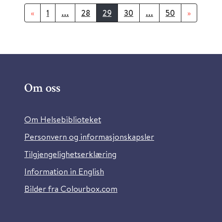
«
1
...
28
29
30
...
50
»
Om oss
Om Helsebiblioteket
Personvern og informasjonskapsler
Tilgjengelighetserklæring
Information in English
Bilder fra Colourbox.com