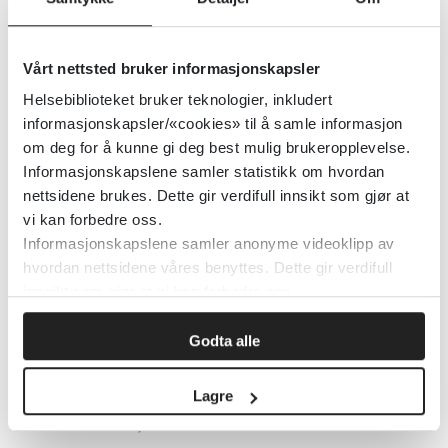
Detaljer
Vårt nettsted bruker informasjonskapsler
Amming og legemidler, Norsk
Helsebiblioteket bruker teknologier, inkludert
legemiddelhåndbok
informasjonskapsler/«cookies» til å samle informasjon
om deg for å kunne gi deg best mulig brukeropplevelse.
Norsk legemiddelhåndbok
Informasjonskapslene samler statistikk om hvordan
nettsidene brukes. Dette gir verdifull innsikt som gjør at
Detaljer
vi kan forbedre oss.
Informasjonskapslene samler anonyme videoklipp av
hvordan nettsidene våres benyttes. Dette gir verdifull
Amming og legemidler; hva bør du
innsikt som gjør at vi kan forbedre oss.
vite? - Farmatid
Godta alle
Norsk Farmaceutisk Tidsskrift
Lagre
Detaljer