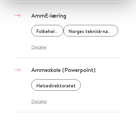
AmmE-læring
Folkehelseinstituttet (FHI)
Norges teknisk-naturvitenskaplige universitet (NTNU)
Detaljer
Ammeskole (Powerpoint)
Helsedirektoratet
Detaljer