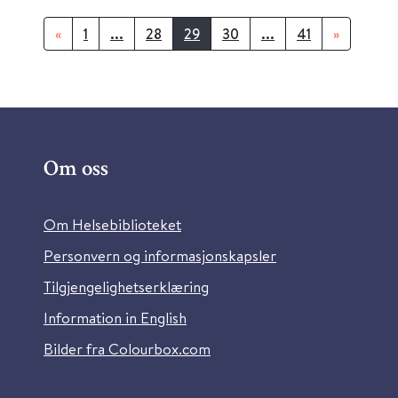
«
1
...
28
29
30
...
41
»
Om oss
Om Helsebiblioteket
Personvern og informasjonskapsler
Tilgjengelighetserklæring
Information in English
Bilder fra Colourbox.com