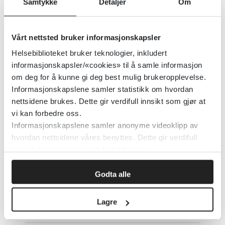
Samtykke
Detaljer
Om
Elektiv mutisme. I: Veileder for
Vårt nettsted bruker informasjonskapsler
barne- og ungdomspsykiatri
Helsebiblioteket bruker teknologier, inkludert
informasjonskapsler/«cookies» til å samle informasjon
Norsk barne- og ungdomspsykiatrisk forening
2019
om deg for å kunne gi deg best mulig brukeropplevelse.
Informasjonskapslene samler statistikk om hvordan
Detaljer
nettsidene brukes. Dette gir verdifull innsikt som gjør at
vi kan forbedre oss.
Informasjonskapslene samler anonyme videoklipp av
Eldre, rus og rusmidler - faglige
hvordan nettsidene våres benyttes. Dette gir verdifull
innsikt som gjør at vi kan forbedre oss.
råd
Godta alle
Helsedirektoratet
2019
Lagre
Detaljer