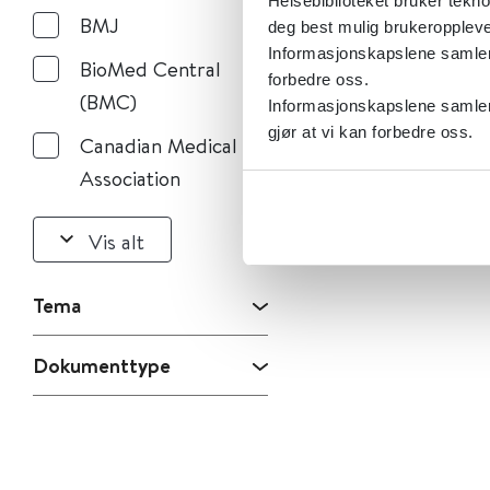
Helsebiblioteket bruker tekno
BMJ
deg best mulig brukeroppleve
Informasjonskapslene samler s
BioMed Central
forbedre oss.
(BMC)
Informasjonskapslene samler 
gjør at vi kan forbedre oss.
Canadian Medical
Association
Vis alt
Tema
Dokumenttype