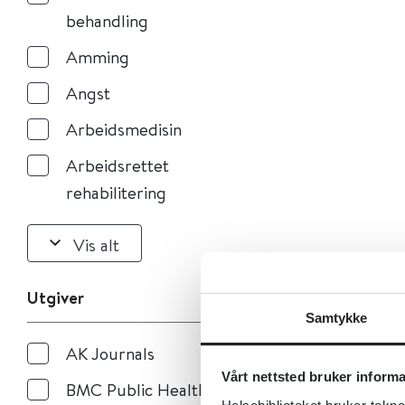
behandling
Amming
Angst
Arbeidsmedisin
Arbeidsrettet
rehabilitering
Vis alt
Utgiver
Samtykke
AK Journals
Vårt nettsted bruker inform
BMC Public Health