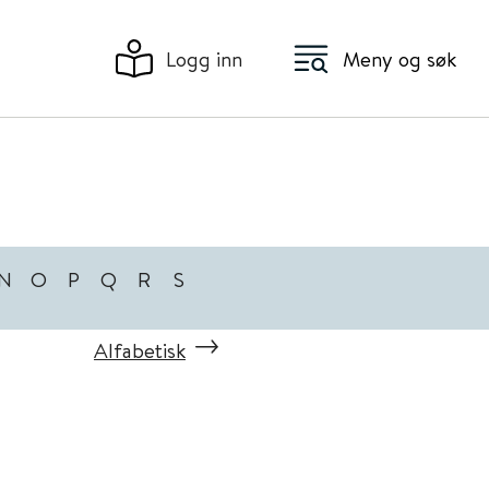
Logg inn
Meny og søk
N
O
P
Q
R
S
Alfabetisk