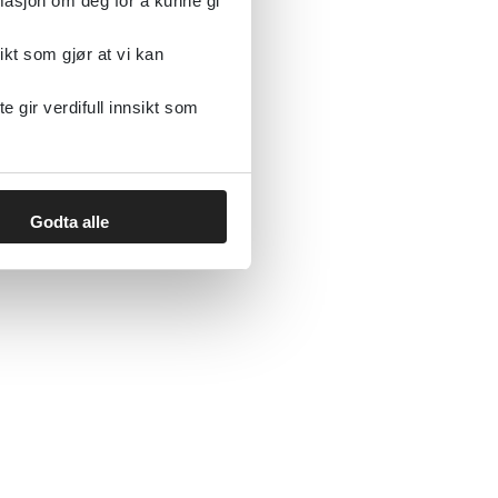
rmasjon om deg for å kunne gi
ikt som gjør at vi kan
gir verdifull innsikt som
Godta alle