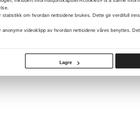
logier, inkludert informasjonskapsler/«cookies» til å samle info
lse.
tatistikk om hvordan nettsidene brukes. Dette gir verdifull inns
anonyme videoklipp av hvordan nettsidene våres benyttes. Dette 
Lagre