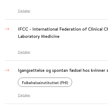
Detaljer
IFCC - International Federation of Clinical 
Laboratory Medicine
Detaljer
Igangsettelse og spontan fødsel hos kvinner s
Folkehelseinstituttet (FHI)
Detaljer