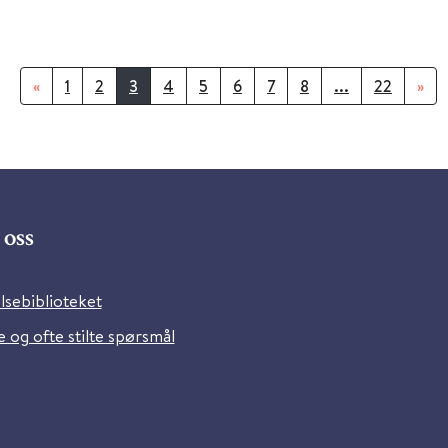
«
1
2
3
4
5
6
7
8
...
22
»
oss
lsebiblioteket
 og ofte stilte spørsmål