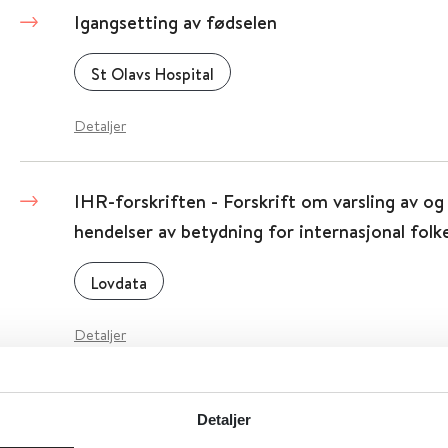
Igangsetting av fødselen
St Olavs Hospital
Detaljer
IHR-forskriften - Forskrift om varsling av og 
hendelser av betydning for internasjonal folk
Lovdata
Detaljer
Ikke slipp meg! Unge, psykiske helseprobleme
Detaljer