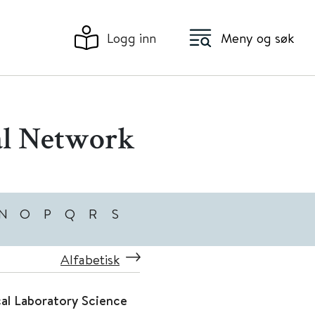
Logg inn
Meny og søk
al Network
N
O
P
Q
R
S
Alfabetisk
cal Laboratory Science