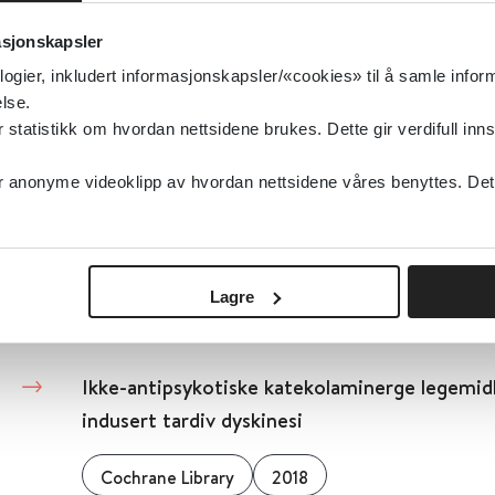
Nordlandsforskning
asjonskapsler
Detaljer
logier, inkludert informasjonskapsler/«cookies» til å samle info
lse.
tatistikk om hvordan nettsidene brukes. Dette gir verdifull inns
Ikkefarmakologiske tiltak for søvnforstyrre
anonyme videoklipp av hvordan nettsidene våres benyttes. Dette 
demens
Cochrane Library
2023
Lagre
Detaljer
Ikke-antipsykotiske katekolaminerge legemidl
indusert tardiv dyskinesi
Cochrane Library
2018