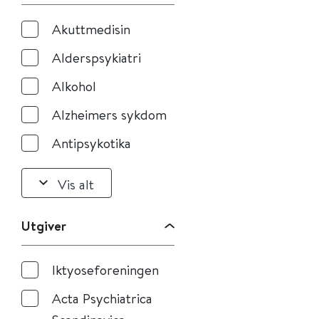
Akuttmedisin
Alderspsykiatri
Alkohol
Alzheimers sykdom
Antipsykotika
Vis alt
Utgiver
Iktyoseforeningen
Acta Psychiatrica