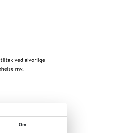
tiltak ved alvorlige
ehelse mv.
r, utdanning og arbeid
Om