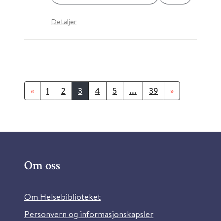
Detaljer
«
1
2
3
4
5
...
39
»
Om oss
Om Helsebiblioteket
Personvern og informasjonskapsler