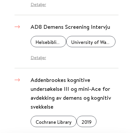
Detaljer
AD8 Demens Screening Intervju
Helsebiblioteket
University of Washington
Detaljer
Addenbrookes kognitive
undersøkelse III og mini-Ace for
avdekking av demens og kognitiv
svekkelse
Cochrane Library
2019