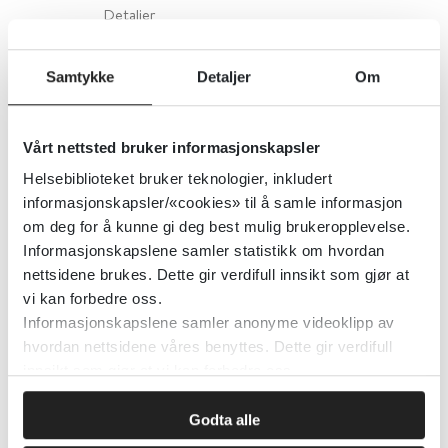
Detaljer
Samtykke
Detaljer
Om
ADHD behandlingsanbefalinger
fra CDC
Vårt nettsted bruker informasjonskapsler
Centers for Disease Control & Prevention (CDC)
2024
Helsebiblioteket bruker teknologier, inkludert
informasjonskapsler/«cookies» til å samle informasjon
Detaljer
om deg for å kunne gi deg best mulig brukeropplevelse.
Informasjonskapslene samler statistikk om hvordan
nettsidene brukes. Dette gir verdifull innsikt som gjør at
ADHD hos Mental helse Ungdom
vi kan forbedre oss.
Informasjonskapslene samler anonyme videoklipp av
hvordan nettsidene våres benyttes. Dette gir verdifull
Mental helse
innsikt som gjør at vi kan forbedre oss.
Detaljer
Godta alle