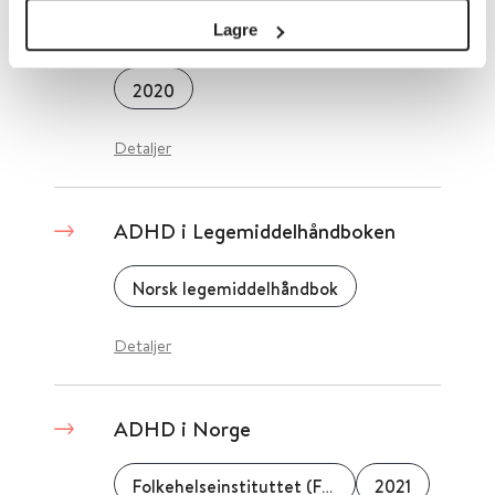
ADHD hos voksne
Lagre
2020
Detaljer
ADHD i Legemiddelhåndboken
Norsk legemiddelhåndbok
Detaljer
ADHD i Norge
Folkehelseinstituttet (FHI)
2021