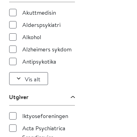
Akuttmedisin
Alderspsykiatri
Alkohol
Alzheimers sykdom
Antipsykotika
Vis alt
Utgiver
Iktyoseforeningen
Acta Psychiatrica