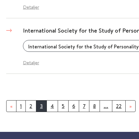
Detaljer
International Society for the Study of Person
International Society for the Study of Personality
Detaljer
«
1
2
3
4
5
6
7
8
...
22
»