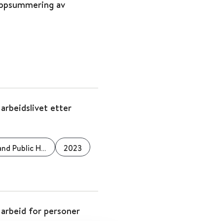
 oppsummering av
arbeidslivet etter
International Journal of Environmental Research and Public Health
2023
 arbeid for personer