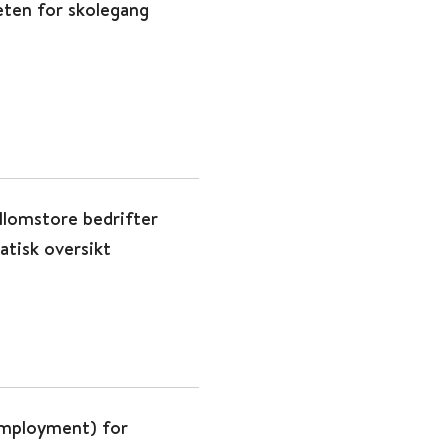
eten for skolegang
llomstore bedrifter
atisk oversikt
Employment) for