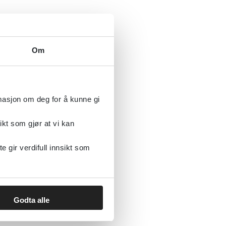
020
Om
rmasjon om deg for å kunne gi
ikt som gjør at vi kan
gir verdifull innsikt som
Godta alle