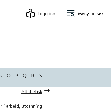
Logg inn
Meny og søk
N
O
P
Q
R
S
Alfabetisk
 i arbeid, utdanning