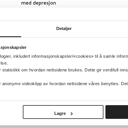
med depresjon
Cochrane Database of Systematic Reviews
2
Detaljer
Detaljer
asjonskapsler
Intervaller mellom vaksinedoser
logier, inkludert informasjonskapsler/«cookies» til å samle info
lse.
Folkehelseinstituttet (FHI)
tatistikk om hvordan nettsidene brukes. Dette gir verdifull inns
Detaljer
anonyme videoklipp av hvordan nettsidene våres benyttes. Dette 
Internettbaserte tiltak for røykeslutt
Lagre
Cochrane Library
2020