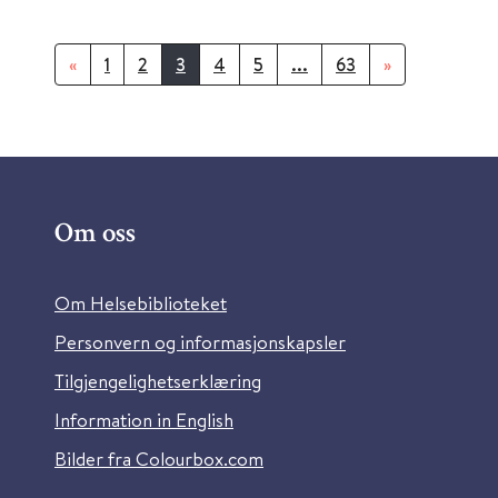
«
1
2
3
4
5
...
63
»
Om oss
Om Helsebiblioteket
Personvern og informasjonskapsler
Tilgjengelighetserklæring
Information in English
Bilder fra Colourbox.com