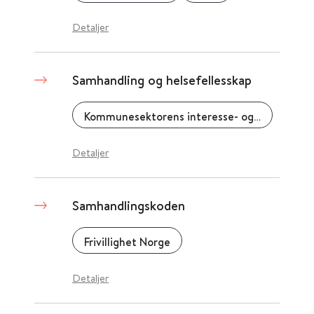
Detaljer
Samhandling og helsefellesskap
Kommunesektorens interesse- og arbeidsgiverorganisasjon (KS)
Detaljer
Samhandlingskoden
Frivillighet Norge
Detaljer