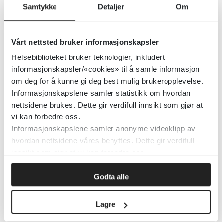
Samtykke
Detaljer
Om
Detaljer
Vårt nettsted bruker informasjonskapsler
Samisk statistikk
Helsebiblioteket bruker teknologier, inkludert
informasjonskapsler/«cookies» til å samle informasjon
2016
om deg for å kunne gi deg best mulig brukeropplevelse.
Informasjonskapslene samler statistikk om hvordan
nettsidene brukes. Dette gir verdifull innsikt som gjør at
Detaljer
vi kan forbedre oss.
Informasjonskapslene samler anonyme videoklipp av
hvordan nettsidene våres benyttes. Dette gir verdifull
Samiske språksentre
innsikt som gjør at vi kan forbedre oss.
2016
Godta alle
Detaljer
Lagre