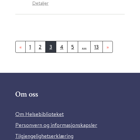
Detaljer
«
1
2
3
4
5
...
13
»
Om oss
Om Helsebiblioteket
Personvern og informasjonskapsler
Tilgjengelighetserklæring