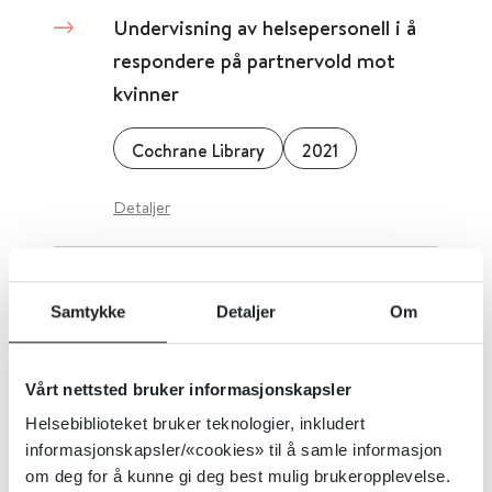
Undervisning av helsepersonell i å
respondere på partnervold mot
kvinner
Cochrane Library
2021
Detaljer
Undervisning og
Samtykke
Detaljer
Om
informasjonsmateriell om kjønn
og seksualitet
Vårt nettsted bruker informasjonskapsler
Helsedirektoratet
Helsebiblioteket bruker teknologier, inkludert
informasjonskapsler/«cookies» til å samle informasjon
Detaljer
om deg for å kunne gi deg best mulig brukeropplevelse.