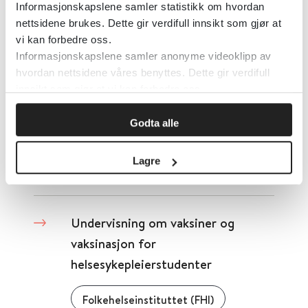
Informasjonskapslene samler statistikk om hvordan
nettsidene brukes. Dette gir verdifull innsikt som gjør at
Undervisning om seksuell helse:
vi kan forbedre oss.
Skolehelsetjenesten skal tilby seg
Informasjonskapslene samler anonyme videoklipp av
hvordan nettsidene våres benyttes. Dette gir verdifull
å bidra i skolens undervisning om
innsikt som gjør at vi kan forbedre oss.
seksuell helse
Godta alle
Helsedirektoratet
Lagre
Detaljer
Undervisning om vaksiner og
vaksinasjon for
helsesykepleierstudenter
Folkehelseinstituttet (FHI)