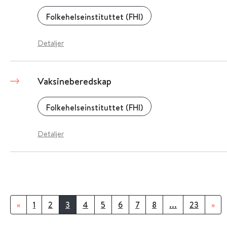
Folkehelseinstituttet (FHI)
Detaljer
Vaksineberedskap
Folkehelseinstituttet (FHI)
Detaljer
«
1
2
3
4
5
6
7
8
...
23
»