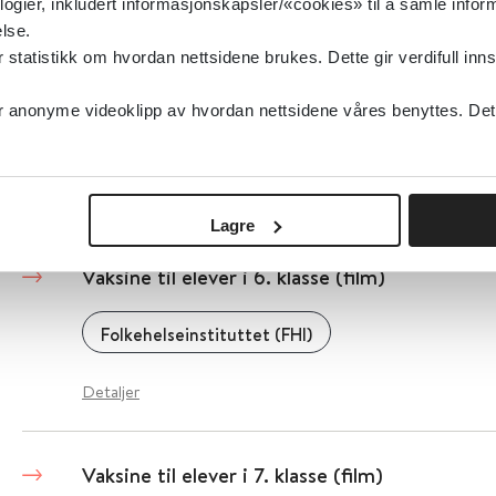
logier, inkludert informasjonskapsler/«cookies» til å samle info
lse.
tatistikk om hvordan nettsidene brukes. Dette gir verdifull inns
Vaksine til elever i 2. klasse (film)
anonyme videoklipp av hvordan nettsidene våres benyttes. Dette 
Folkehelseinstituttet (FHI)
Detaljer
Lagre
Vaksine til elever i 6. klasse (film)
Folkehelseinstituttet (FHI)
Detaljer
Vaksine til elever i 7. klasse (film)