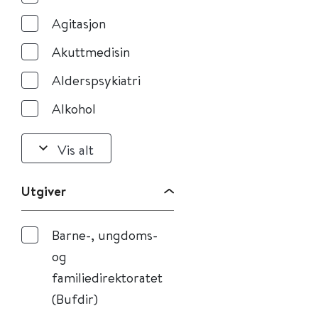
Agitasjon
Akuttmedisin
Alderspsykiatri
Alkohol
Vis alt
Utgiver
Barne-, ungdoms-
og
familiedirektoratet
(Bufdir)