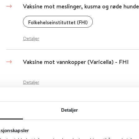
Vaksine mot meslinger, kusma og røde hund
Folkehelseinstituttet (FHI)
Detaljer
Vaksine mot vannkopper (Varicella) - FHI
Detaljer
Vaksine til elever i 10. klasse (film)
Detaljer
Folkehelseinstituttet (FHI)
asjonskapsler
Detaljer