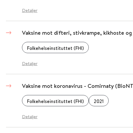
Detaljer
Vaksine mot difteri, stivkrampe, kikhoste og
Folkehelseinstituttet (FHI)
Detaljer
Vaksine mot koronavirus - Comirnaty (BioNT
Folkehelseinstituttet (FHI)
2021
Detaljer