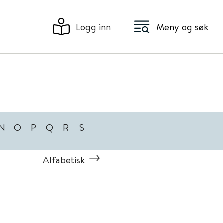
Logg inn
Meny og søk
N
O
P
Q
R
S
Alfabetisk