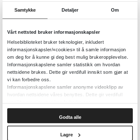
Symboler kan innvirke på
Samtykke
Detaljer
Om
etterlevelse
Senter for omsorgsforskning
2020
Vårt nettsted bruker informasjonskapsler
Helsebiblioteket bruker teknologier, inkludert
informasjonskapsler/«cookies» til å samle informasjon
Synsproblemer etter hjerneslag
om deg for å kunne gi deg best mulig brukeropplevelse.
Informasjonskapslene samler statistikk om hvordan
blir oversett
nettsidene brukes. Dette gir verdifull innsikt som gjør at
vi kan forbedre oss.
Senter for omsorgsforskning
2020
Informasjonskapslene samler anonyme videoklipp av
hvordan nettsidene våres benyttes. Dette gir verdifull
innsikt som gjør at vi kan forbedre oss.
Søkelys på hverdagsrehabilitering
Godta alle
Senter for omsorgsforskning
2022
Lagre