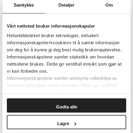
Samiske pasienter veksler mellom
Samtykke
Detaljer
Om
samisk og norsk
Vårt nettsted bruker informasjonskapsler
Senter for omsorgsforskning
2020
Helsebiblioteket bruker teknologier, inkludert
informasjonskapsler/«cookies» til å samle informasjon
om deg for å kunne gi deg best mulig brukeropplevelse.
Samarbeid på tvers
Informasjonskapslene samler statistikk om hvordan
nettsidene brukes. Dette gir verdifull innsikt som gjør at
Senter for omsorgsforskning
2020
vi kan forbedre oss.
Informasjonskapslene samler anonyme videoklipp av
hvordan nettsidene våres benyttes. Dette gir verdifull
Samarbeid om hjemmedød
innsikt som gjør at vi kan forbedre oss.
Godta alle
Senter for omsorgsforskning
2020
Lagre