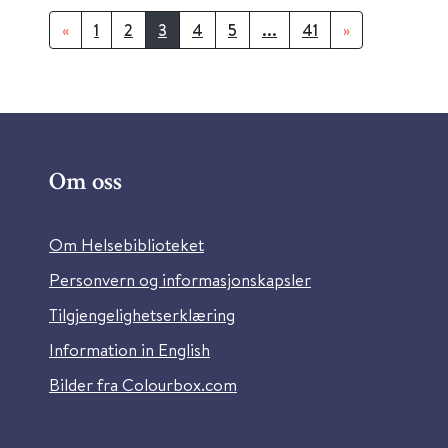
«
1
2
3
4
5
...
41
»
Om oss
Om Helsebiblioteket
Personvern og informasjonskapsler
Tilgjengelighetserklæring
Information in English
Bilder fra Colourbox.com