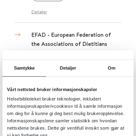
Detaljer
EFAD - European Federation of
the Associations of Dietitians
The European Federation of the Associations of Dietitians
Samtykke
Detaljer
Om
Detaljer
Vårt nettsted bruker informasjonskapsler
Effekt av arbeidsmarkedstiltak på
Helsebiblioteket bruker teknologier, inkludert
deltakelse i arbeidslivet for
informasjonskapsler/«cookies» til å samle informasjon
om deg for å kunne gi deg best mulig brukeropplevelse.
innvandrere
Informasjonskapslene samler statistikk om hvordan
nettsidene brukes. Dette gir verdifull innsikt som gjør at
Folkehelseinstituttet (FHI)
2015
vi kan forbedre oss.