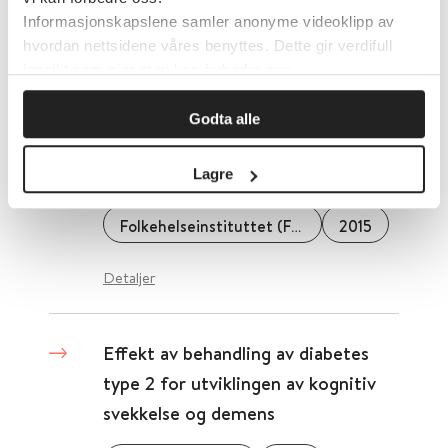
Informasjonskapslene samler anonyme videoklipp av
Detaljer
hvordan nettsidene våres benyttes. Dette gir verdifull
innsikt som gjør at vi kan forbedre oss.
Effekt av arbeidsmarkedstiltak på
Godta alle
deltakelse i arbeidslivet for
innvandrere
Lagre
Folkehelseinstituttet (FHI)
2015
Detaljer
Effekt av behandling av diabetes
type 2 for utviklingen av kognitiv
svekkelse og demens