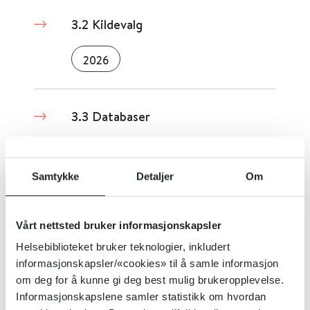
3.2 Kildevalg
2026
3.3 Databaser
2025
Samtykke
Detaljer
Om
3.4 Søkeord
Vårt nettsted bruker informasjonskapsler
2025
Helsebiblioteket bruker teknologier, inkludert
informasjonskapsler/«cookies» til å samle informasjon
om deg for å kunne gi deg best mulig brukeropplevelse.
Informasjonskapslene samler statistikk om hvordan
3.5 Søketeknikker