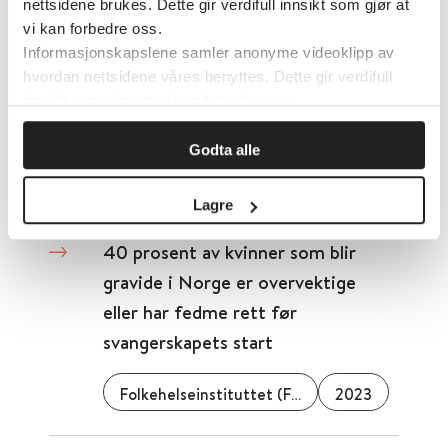
nettsidene brukes. Dette gir verdifull innsikt som gjør at
vi kan forbedre oss.
2020
Informasjonskapslene samler anonyme videoklipp av
hvordan nettsidene våres benyttes. Dette gir verdifull
innsikt som gjør at vi kan forbedre oss.
3.6 Lage søkestrategi
Godta alle
2020
Lagre
40 prosent av kvinner som blir
gravide i Norge er overvektige
eller har fedme rett før
svangerskapets start
Folkehelseinstituttet (FHI)
2023