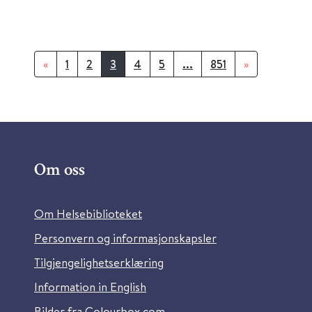
«
1
2
3
4
5
...
851
»
Om oss
Om Helsebiblioteket
Personvern og informasjonskapsler
Tilgjengelighetserklæring
Information in English
Bilder fra Colourbox.com