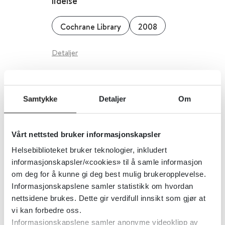
lidelse
Cochrane Library
2008
Detaljer
Omega-3 fettsyrer til behandling
Samtykke
Detaljer
Om
av demens
Cochrane Library
2016
Vårt nettsted bruker informasjonskapsler
Helsebiblioteket bruker teknologier, inkludert
Detaljer
informasjonskapsler/«cookies» til å samle informasjon
om deg for å kunne gi deg best mulig brukeropplevelse.
Informasjonskapslene samler statistikk om hvordan
Omega-3-fettsyrer for autisme-
nettsidene brukes. Dette gir verdifull innsikt som gjør at
spektrum-lidelser
vi kan forbedre oss.
Informasjonskapslene samler anonyme videoklipp av