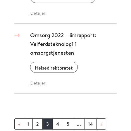
Detaljer
Omsorg 2022 – årsrapport:
Velferdsteknologi i
omsorgstjenesten
Helsedirektoratet
Detaljer
«
1
2
3
4
5
...
14
»