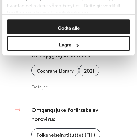
hvordan nettsidene våres benyttes. Dette gir verdifull
Cochrane Library
2011
innsikt som gjør at vi kan forbedre oss.
Detaljer
Godta alle
Omega-3-fettsyrer til
Lagre
forebygging av demens
Cochrane Library
2021
Detaljer
Omgangsjuke forårsaka av
norovirus
Folkehelseinstituttet (FHI)