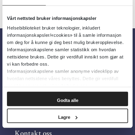
Vårt nettsted bruker informasjonskapsler
Helsebiblioteket bruker teknologier, inkludert
informasjonskapsler/«cookies» til å samle informasjon
om deg for å kunne gi deg best mulig brukeropplevelse.
Om oss
Informasjonskapslene samler statistikk om hvordan
nettsidene brukes. Dette gir verdifull innsikt som gjør at
vi kan forbedre oss.
Om Helsebiblioteket
Informasjonskapslene samler anonyme videoklipp av
Personvern og informasjonskapsler
hvordan nettsidene våres benyttes. Dette gir verdifull
innsikt som gjør at vi kan forbedre oss.
Tilgjengelighetserklæring
Information in English
Godta alle
Bilder fra Colourbox.com
Lagre
Kontakt oss