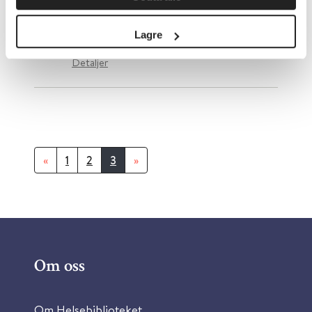
Justissekretariatene
Lagre
Detaljer
«
1
2
3
»
Om oss
Om Helsebiblioteket