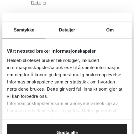
Detaljer
Journal of Psychiatry and
Samtykke
Detaljer
Om
Neuroscience
Canadian Medical Association
Vårt nettsted bruker informasjonskapsler
Helsebiblioteket bruker teknologier, inkludert
Detaljer
informasjonskapsler/«cookies» til å samle informasjon
om deg for å kunne gi deg best mulig brukeropplevelse.
Informasjonskapslene samler statistikk om hvordan
Juridisk nettviser
nettsidene brukes. Dette gir verdifull innsikt som gjør at
vi kan forbedre oss.
Universitetet i Oslo (UiO)
2016
Informasjonskapslene samler anonyme videoklipp av
hvordan nettsidene våres benyttes. Dette gir verdifull
innsikt som gjør at vi kan forbedre oss.
Detaljer
Godta alle