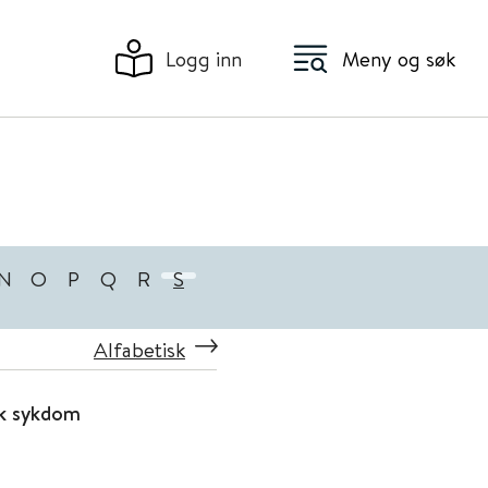
Logg inn
Meny og søk
N
O
P
Q
R
S
Alfabetisk
sk sykdom