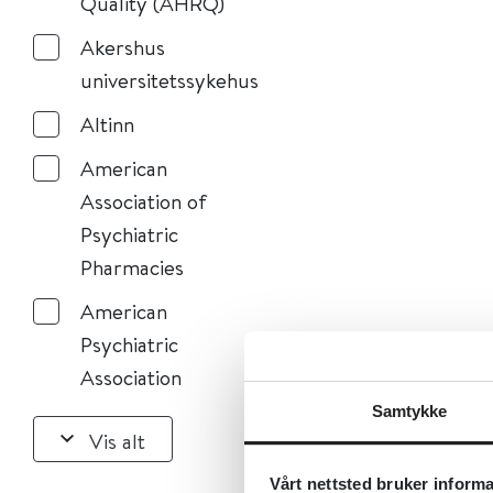
Quality (AHRQ)
Akershus
universitetssykehus
Altinn
American
Association of
Psychiatric
Pharmacies
American
Psychiatric
Association
Samtykke
Vis alt
Vårt nettsted bruker inform