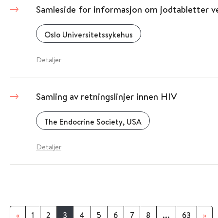
Samleside for informasjon om jodtabletter 
Oslo Universitetssykehus
Detaljer
Samling av retningslinjer innen HIV
The Endocrine Society, USA
Detaljer
«
1
2
3
4
5
6
7
8
...
63
»