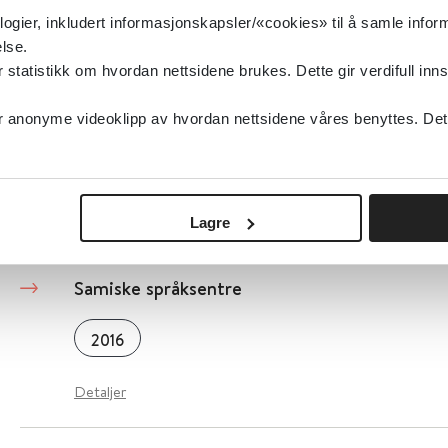
logier, inkludert informasjonskapsler/«cookies» til å samle info
Detaljer
lse.
tatistikk om hvordan nettsidene brukes. Dette gir verdifull inns
Samisk statistikk
anonyme videoklipp av hvordan nettsidene våres benyttes. Dette 
2016
Detaljer
Lagre
Samiske språksentre
2016
Detaljer