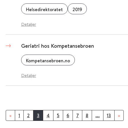
Helsedirektoratet
2019
Detaljer
Geriatri hos Kompetansebroen
Kompetansebroen.no
Detaljer
«
1
2
3
4
5
6
7
8
...
13
»