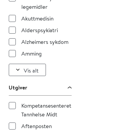
legemidler
Akuttmedisin
Alderspsykiatri
Alzheimers sykdom
Amming
Vis alt
Utgiver
Kompetansesenteret
Tannhelse Midt
Aftenposten