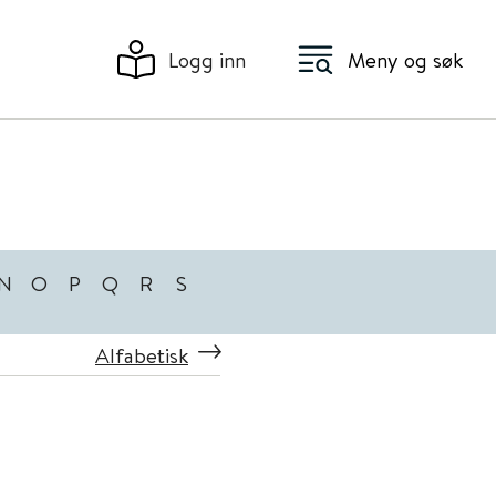
Logg inn
Meny og søk
N
O
P
Q
R
S
Alfabetisk