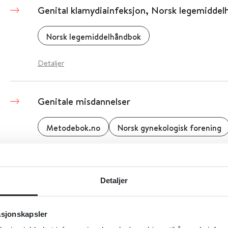
Genital klamydiainfeksjon, Norsk legemidde
Norsk legemiddelhåndbok
Detaljer
Genitale misdannelser
Metodebok.no
Norsk gynekologisk forening
Detaljer
Detaljer
Genotyping av pasienter behandlet med SSRI
asjonskapsler
Tidsskrift for Den norske legeforening
2022