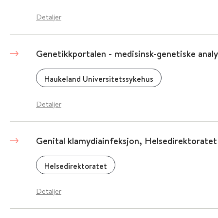
Detaljer
Genetikkportalen - medisinsk-genetiske analy
Haukeland Universitetssykehus
Detaljer
Genital klamydiainfeksjon, Helsedirektoratet
Helsedirektoratet
Detaljer