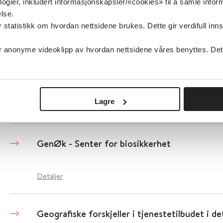
logier, inkludert informasjonskapsler/«cookies» til å samle info
lse.
Detaljer
tatistikk om hvordan nettsidene brukes. Dette gir verdifull inns
anonyme videoklipp av hvordan nettsidene våres benyttes. Dette 
Genteknologiloven
Lovdata
2016
Lagre
Detaljer
GenØk - Senter for biosikkerhet
Detaljer
Geografiske forskjeller i tjenestetilbudet i d