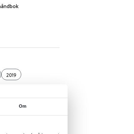
lhåndbok
2019
Om