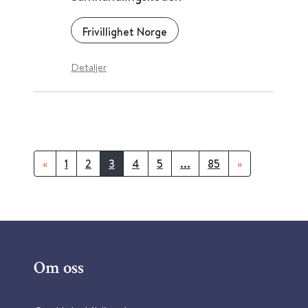
Frivillighet Norge
Detaljer
«
1
2
3
4
5
...
85
»
Om oss