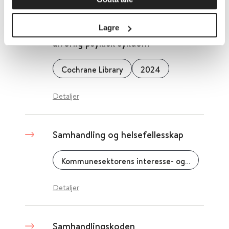
Samhandling for personer med
Lagre
alvorlig psykisk sykdom
Cochrane Library
2024
Detaljer
Samhandling og helsefellesskap
Kommunesektorens interesse- og arbeidsgiverorganisasjon (KS)
Detaljer
Samhandlingskoden