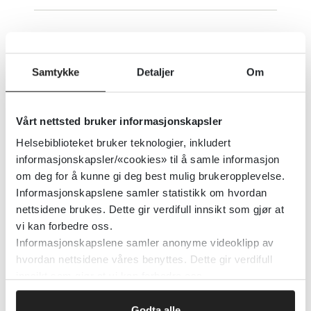
SAMFUNNSMEDISIN OG
FOLKEHELSE – gratis tilgang til
Samtykke
Detaljer
Om
pålitelig informasjon
Helsebiblioteket
2022
Vårt nettsted bruker informasjonskapsler
Helsebiblioteket bruker teknologier, inkludert
Detaljer
informasjonskapsler/«cookies» til å samle informasjon
om deg for å kunne gi deg best mulig brukeropplevelse.
Informasjonskapslene samler statistikk om hvordan
Samfunnstiltak for å forhindre
nettsidene brukes. Dette gir verdifull innsikt som gjør at
røyking blant unge
vi kan forbedre oss.
Informasjonskapslene samler anonyme videoklipp av
Cochrane Library
2011
hvordan nettsidene våres benyttes. Dette gir verdifull
innsikt som gjør at vi kan forbedre oss.
Detaljer
Godta alle