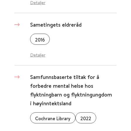
Detaljer
Sametingets eldreråd
2016
Detaljer
Samfunnsbaserte tiltak for å
forbedre mental helse hos
flyktningbarn og flyktningungdom
i høyinntektsland
Cochrane Library
2022