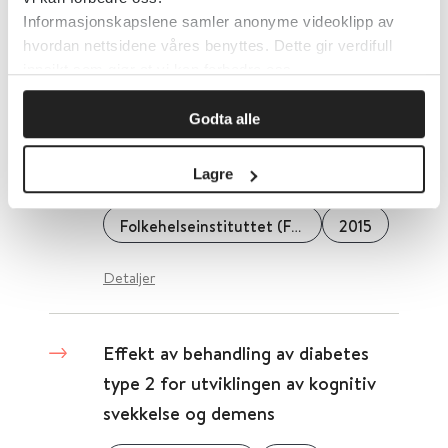
Informasjonskapslene samler anonyme videoklipp av
Detaljer
hvordan nettsidene våres benyttes. Dette gir verdifull
innsikt som gjør at vi kan forbedre oss.
Effekt av arbeidsmarkedstiltak på
Godta alle
deltakelse i arbeidslivet for
innvandrere
Lagre
Folkehelseinstituttet (FHI)
2015
Detaljer
Effekt av behandling av diabetes
type 2 for utviklingen av kognitiv
svekkelse og demens