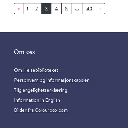
«
1
2
3
4
5
...
40
»
Om oss
Om Helsebiblioteket
Personvern og informasjonskapsler
Tilgjengelighetserklæring
Information in English
Bilder fra Colourbox.com