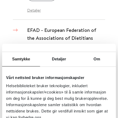
Detaljer
EFAD - European Federation of
the Associations of Dietitians
The European Federation of the Associations of Dietitians
Samtykke
Detaljer
Om
Detaljer
Vårt nettsted bruker informasjonskapsler
Effekt av arbeidsmarkedstiltak på
Helsebiblioteket bruker teknologier, inkludert
deltakelse i arbeidslivet for
informasjonskapsler/«cookies» til å samle informasjon
om deg for å kunne gi deg best mulig brukeropplevelse.
innvandrere
Informasjonskapslene samler statistikk om hvordan
nettsidene brukes. Dette gir verdifull innsikt som gjør at
Folkehelseinstituttet (FHI)
2015
vi kan forbedre oss.