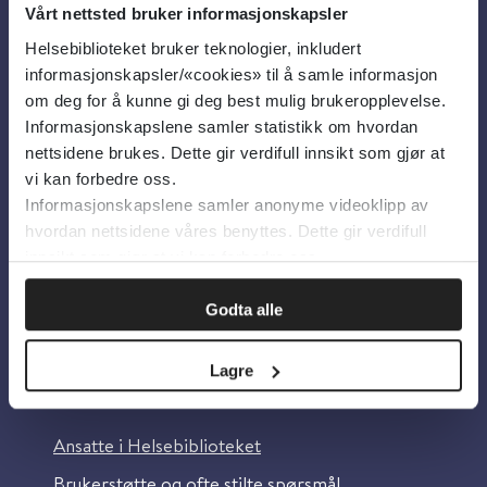
Vårt nettsted bruker informasjonskapsler
Helsebiblioteket bruker teknologier, inkludert
Om oss
informasjonskapsler/«cookies» til å samle informasjon
om deg for å kunne gi deg best mulig brukeropplevelse.
Informasjonskapslene samler statistikk om hvordan
Om Helsebiblioteket
nettsidene brukes. Dette gir verdifull innsikt som gjør at
Personvern og informasjonskapsler
vi kan forbedre oss.
Informasjonskapslene samler anonyme videoklipp av
Tilgjengelighetserklæring
hvordan nettsidene våres benyttes. Dette gir verdifull
Information in English
innsikt som gjør at vi kan forbedre oss.
Bilder fra Colourbox.com
Godta alle
Lagre
Kontakt oss
Ansatte i Helsebiblioteket
Brukerstøtte og ofte stilte spørsmål