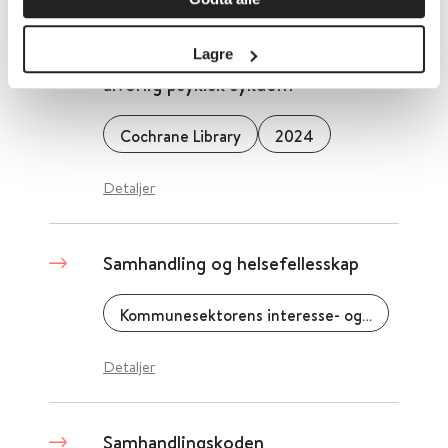
Samhandling for personer med
Lagre
alvorlig psykisk sykdom
Cochrane Library
2024
Detaljer
Samhandling og helsefellesskap
Kommunesektorens interesse- og arbeidsgiverorganisasjon (KS)
Detaljer
Samhandlingskoden