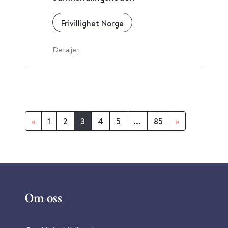
Frivillighet Norge
Detaljer
«
1
2
3
4
5
...
85
»
Om oss