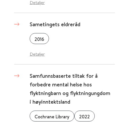
Detaljer
Sametingets eldreråd
2016
Detaljer
Samfunnsbaserte tiltak for å
forbedre mental helse hos
flyktningbarn og flyktningungdom
i høyinntektsland
Cochrane Library
2022