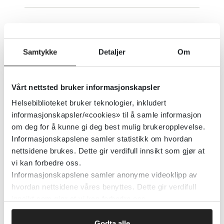
SAMFUNNSMEDISIN OG
FOLKEHELSE – gratis tilgang til
Samtykke
Detaljer
Om
pålitelig informasjon
Helsebiblioteket
2022
Vårt nettsted bruker informasjonskapsler
Helsebiblioteket bruker teknologier, inkludert
Detaljer
informasjonskapsler/«cookies» til å samle informasjon
om deg for å kunne gi deg best mulig brukeropplevelse.
Informasjonskapslene samler statistikk om hvordan
Samfunnstiltak for å forhindre
nettsidene brukes. Dette gir verdifull innsikt som gjør at
røyking blant unge
vi kan forbedre oss.
Informasjonskapslene samler anonyme videoklipp av
Cochrane Library
2011
hvordan nettsidene våres benyttes. Dette gir verdifull
innsikt som gjør at vi kan forbedre oss.
Detaljer
Godta alle