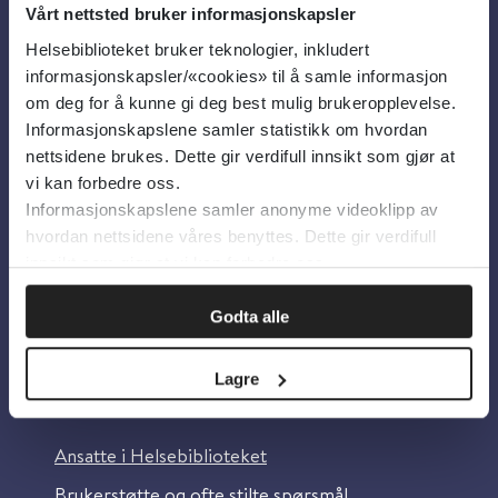
Vårt nettsted bruker informasjonskapsler
Helsebiblioteket bruker teknologier, inkludert
Om oss
informasjonskapsler/«cookies» til å samle informasjon
om deg for å kunne gi deg best mulig brukeropplevelse.
Informasjonskapslene samler statistikk om hvordan
Om Helsebiblioteket
nettsidene brukes. Dette gir verdifull innsikt som gjør at
Personvern og informasjonskapsler
vi kan forbedre oss.
Informasjonskapslene samler anonyme videoklipp av
Tilgjengelighetserklæring
hvordan nettsidene våres benyttes. Dette gir verdifull
Information in English
innsikt som gjør at vi kan forbedre oss.
Bilder fra Colourbox.com
Godta alle
Lagre
Kontakt oss
Ansatte i Helsebiblioteket
Brukerstøtte og ofte stilte spørsmål