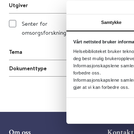
Utgiver
Samtykke
Senter for
omsorgsforskning
Vårt nettsted bruker inform
Tema
Helsebiblioteket bruker tekno
deg best mulig brukeroppleve
Informasjonskapslene samler s
Dokumenttype
forbedre oss.
Informasjonskapslene samler 
gjør at vi kan forbedre oss.
Om oss
Kontakt 