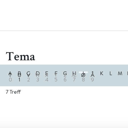
Tema
A
B
C
D
E
F
G
H
I
J
K
L
M
T
U
V
W
X
Y
Z
Æ
Ø
Å
0
1
2
3
4
5
6
7
8
9
7
Treff