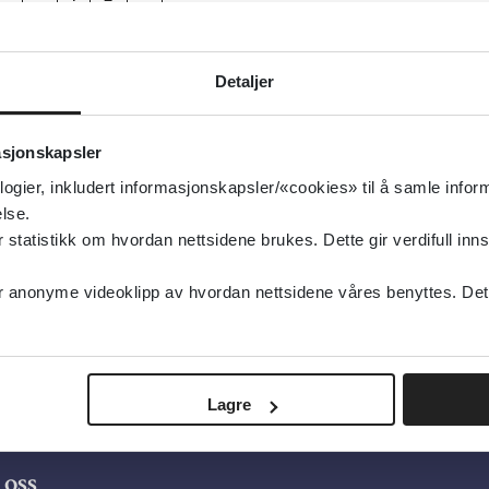
Detaljer
asjonskapsler
logier, inkludert informasjonskapsler/«cookies» til å samle info
lse.
tatistikk om hvordan nettsidene brukes. Dette gir verdifull inns
anonyme videoklipp av hvordan nettsidene våres benyttes. Dette 
Lagre
oss