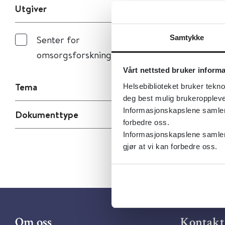
Utgiver
Samtykke
Senter for
omsorgsforskning
Vårt nettsted bruker inform
Tema
Helsebiblioteket bruker tekno
deg best mulig brukeroppleve
Informasjonskapslene samler s
Dokumenttype
forbedre oss.
Informasjonskapslene samler 
gjør at vi kan forbedre oss.
Om oss
Kontakt 