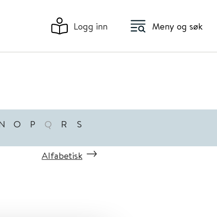
Logg inn
Meny og søk
N
O
P
Q
R
S
Alfabetisk