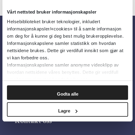
Vårt nettsted bruker informasjonskapsler
Helsebiblioteket bruker teknologier, inkludert
informasjonskapsler/«cookies» til å samle informasjon
Om oss
om deg for å kunne gi deg best mulig brukeropplevelse.
Informasjonskapslene samler statistikk om hvordan
nettsidene brukes. Dette gir verdifull innsikt som gjør at
Om Helsebiblioteket
vi kan forbedre oss.
Informasjonskapslene samler anonyme videoklipp av
Personvern og informasjonskapsler
hvordan nettsidene våres benyttes. Dette gir verdifull
Tilgjengelighetserklæring
innsikt som gjør at vi kan forbedre oss.
Information in English
Godta alle
Bilder fra Colourbox.com
Lagre
Kontakt oss