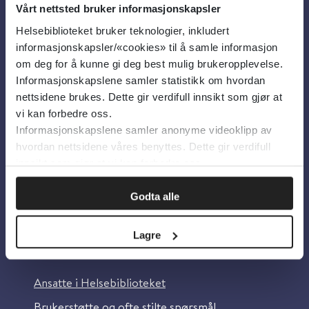
Vårt nettsted bruker informasjonskapsler
Helsebiblioteket bruker teknologier, inkludert
Om oss
informasjonskapsler/«cookies» til å samle informasjon
om deg for å kunne gi deg best mulig brukeropplevelse.
Informasjonskapslene samler statistikk om hvordan
Om Helsebiblioteket
nettsidene brukes. Dette gir verdifull innsikt som gjør at
Personvern og informasjonskapsler
vi kan forbedre oss.
Informasjonskapslene samler anonyme videoklipp av
Tilgjengelighetserklæring
hvordan nettsidene våres benyttes. Dette gir verdifull
Information in English
innsikt som gjør at vi kan forbedre oss.
Bilder fra Colourbox.com
Godta alle
Lagre
Kontakt oss
Ansatte i Helsebiblioteket
Brukerstøtte og ofte stilte spørsmål