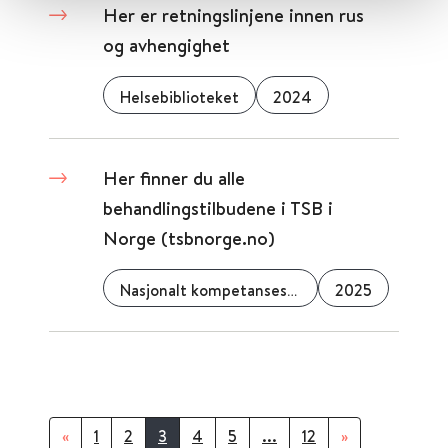
Her er retningslinjene innen rus
og avhengighet
Helsebiblioteket
2024
Her finner du alle
behandlingstilbudene i TSB i
Norge (tsbnorge.no)
Nasjonalt kompetansesenter for rus- og avhengighetslidelser, alvorlige samtidige lidelser og personlighetsforstyrrelser (NRAPP)
2025
«
1
2
3
4
5
...
12
»