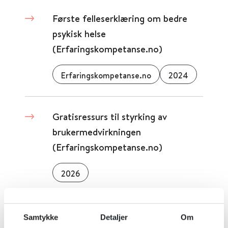
Første felleserklæring om bedre
psykisk helse
(Erfaringskompetanse.no)
Erfaringskompetanse.no
2024
Gratisressurs til styrking av
brukermedvirkningen
(Erfaringskompetanse.no)
2026
Gratis, nedlastbar håndbok om
Samtykke
Detaljer
Om