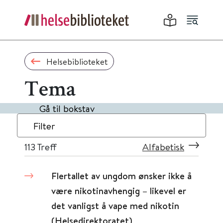
Helsebiblioteket
Tema
Gå til bokstav
Filter
113
Treff
Alfabetisk
Flertallet av ungdom ønsker ikke å
være nikotinavhengig – likevel er
det vanligst å vape med nikotin
(Helsedirektoratet)