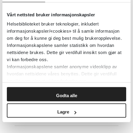
ernæring og rus (ROP.no)
Vårt nettsted bruker informasjonskapsler
Kompetansesenter rus - region øst (KoRus-Øst)
2023
Helsebiblioteket bruker teknologier, inkludert
informasjonskapsler/«cookies» til å samle informasjon
om deg for å kunne gi deg best mulig brukeropplevelse.
Hekta på kunnskap om ADHD og
Informasjonskapslene samler statistikk om hvordan
rus
nettsidene brukes. Dette gir verdifull innsikt som gjør at
vi kan forbedre oss.
Helsebiblioteket
2025
Informasjonskapslene samler anonyme videoklipp av
hvordan nettsidene våres benyttes. Dette gir verdifull
innsikt som gjør at vi kan forbedre oss.
Her er behandlingstilbudene i TSB
Godta alle
du kan henvise til (NRAPP/UiO)
Lagre
Nasjonalt kompetansesenter for rus- og avhengighetslidelser, alvorlige samtidige lidelser og personlighetsforstyrrelser (NRAPP)
2026