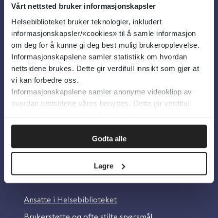
Vårt nettsted bruker informasjonskapsler
Helsebiblioteket bruker teknologier, inkludert
Om oss
informasjonskapsler/«cookies» til å samle informasjon
om deg for å kunne gi deg best mulig brukeropplevelse.
Informasjonskapslene samler statistikk om hvordan
Om Helsebiblioteket
nettsidene brukes. Dette gir verdifull innsikt som gjør at
Personvern og informasjonskapsler
vi kan forbedre oss.
Informasjonskapslene samler anonyme videoklipp av
Tilgjengelighetserklæring
hvordan nettsidene våres benyttes. Dette gir verdifull
Information in English
innsikt som gjør at vi kan forbedre oss.
Bilder fra Colourbox.com
Godta alle
Lagre
Kontakt oss
Ansatte i Helsebiblioteket
Brukerstøtte og ofte stilte spørsmål