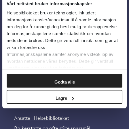
Vårt nettsted bruker informasjonskapsler
Helsebiblioteket bruker teknologier, inkludert
Om oss
informasjonskapsler/«cookies» til å samle informasjon
om deg for å kunne gi deg best mulig brukeropplevelse.
Informasjonskapslene samler statistikk om hvordan
Om Helsebiblioteket
nettsidene brukes. Dette gir verdifull innsikt som gjør at
Personvern og informasjonskapsler
vi kan forbedre oss.
Informasjonskapslene samler anonyme videoklipp av
Tilgjengelighetserklæring
hvordan nettsidene våres benyttes. Dette gir verdifull
Information in English
innsikt som gjør at vi kan forbedre oss.
Bilder fra Colourbox.com
Godta alle
Lagre
Kontakt oss
Ansatte i Helsebiblioteket
Brukerstøtte og ofte stilte spørsmål