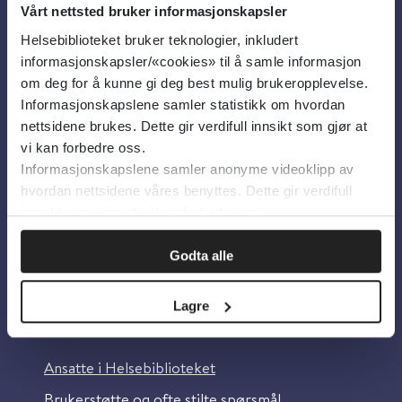
Vårt nettsted bruker informasjonskapsler
Helsebiblioteket bruker teknologier, inkludert
Om oss
informasjonskapsler/«cookies» til å samle informasjon
om deg for å kunne gi deg best mulig brukeropplevelse.
Informasjonskapslene samler statistikk om hvordan
Om Helsebiblioteket
nettsidene brukes. Dette gir verdifull innsikt som gjør at
Personvern og informasjonskapsler
vi kan forbedre oss.
Informasjonskapslene samler anonyme videoklipp av
Tilgjengelighetserklæring
hvordan nettsidene våres benyttes. Dette gir verdifull
Information in English
innsikt som gjør at vi kan forbedre oss.
Bilder fra Colourbox.com
Godta alle
Lagre
Kontakt oss
Ansatte i Helsebiblioteket
Brukerstøtte og ofte stilte spørsmål