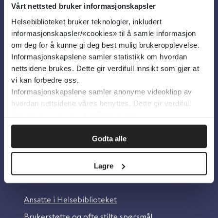
Vårt nettsted bruker informasjonskapsler
Helsebiblioteket bruker teknologier, inkludert
Om oss
informasjonskapsler/«cookies» til å samle informasjon
om deg for å kunne gi deg best mulig brukeropplevelse.
Informasjonskapslene samler statistikk om hvordan
Om Helsebiblioteket
nettsidene brukes. Dette gir verdifull innsikt som gjør at
Personvern og informasjonskapsler
vi kan forbedre oss.
Informasjonskapslene samler anonyme videoklipp av
Tilgjengelighetserklæring
hvordan nettsidene våres benyttes. Dette gir verdifull
Information in English
innsikt som gjør at vi kan forbedre oss.
Bilder fra Colourbox.com
Godta alle
Lagre
Kontakt oss
Ansatte i Helsebiblioteket
Brukerstøtte og ofte stilte spørsmål