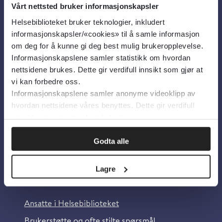
Vårt nettsted bruker informasjonskapsler
Helsebiblioteket bruker teknologier, inkludert
Om oss
informasjonskapsler/«cookies» til å samle informasjon
om deg for å kunne gi deg best mulig brukeropplevelse.
Informasjonskapslene samler statistikk om hvordan
Om Helsebiblioteket
nettsidene brukes. Dette gir verdifull innsikt som gjør at
Personvern og informasjonskapsler
vi kan forbedre oss.
Informasjonskapslene samler anonyme videoklipp av
Tilgjengelighetserklæring
hvordan nettsidene våres benyttes. Dette gir verdifull
Information in English
innsikt som gjør at vi kan forbedre oss.
Bilder fra Colourbox.com
Godta alle
Lagre
Kontakt oss
Ansatte i Helsebiblioteket
Brukerstøtte og ofte stilte spørsmål