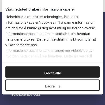
Vårt nettsted bruker informasjonskapsler
Helsebiblioteket bruker teknologier, inkludert
informasjonskapsler/«cookies» til å samle informasjon
Om oss
om deg for å kunne gi deg best mulig brukeropplevelse.
Informasjonskapslene samler statistikk om hvordan
nettsidene brukes. Dette gir verdifull innsikt som gjør at
Om Helsebiblioteket
vi kan forbedre oss.
Informasjonskapslene samler anonyme videoklipp av
Personvern og informasjonskapsler
hvordan nettsidene våres benyttes. Dette gir verdifull
Tilgjengelighetserklæring
innsikt som gjør at vi kan forbedre oss.
Information in English
Godta alle
Bilder fra Colourbox.com
Lagre
Kontakt oss