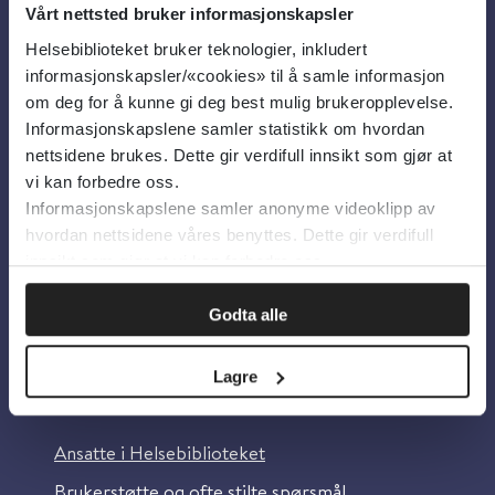
Vårt nettsted bruker informasjonskapsler
Helsebiblioteket bruker teknologier, inkludert
Om oss
informasjonskapsler/«cookies» til å samle informasjon
om deg for å kunne gi deg best mulig brukeropplevelse.
Informasjonskapslene samler statistikk om hvordan
Om Helsebiblioteket
nettsidene brukes. Dette gir verdifull innsikt som gjør at
Personvern og informasjonskapsler
vi kan forbedre oss.
Informasjonskapslene samler anonyme videoklipp av
Tilgjengelighetserklæring
hvordan nettsidene våres benyttes. Dette gir verdifull
Information in English
innsikt som gjør at vi kan forbedre oss.
Bilder fra Colourbox.com
Godta alle
Lagre
Kontakt oss
Ansatte i Helsebiblioteket
Brukerstøtte og ofte stilte spørsmål