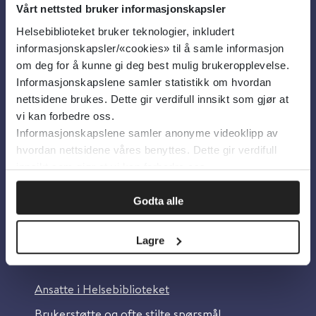
Vårt nettsted bruker informasjonskapsler
Helsebiblioteket bruker teknologier, inkludert
Om oss
informasjonskapsler/«cookies» til å samle informasjon
om deg for å kunne gi deg best mulig brukeropplevelse.
Informasjonskapslene samler statistikk om hvordan
Om Helsebiblioteket
nettsidene brukes. Dette gir verdifull innsikt som gjør at
Personvern og informasjonskapsler
vi kan forbedre oss.
Informasjonskapslene samler anonyme videoklipp av
Tilgjengelighetserklæring
hvordan nettsidene våres benyttes. Dette gir verdifull
Information in English
innsikt som gjør at vi kan forbedre oss.
Bilder fra Colourbox.com
Godta alle
Lagre
Kontakt oss
Ansatte i Helsebiblioteket
Brukerstøtte og ofte stilte spørsmål