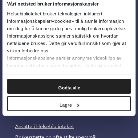
Vårt nettsted bruker informasjonskapsler
Helsebiblioteket bruker teknologier, inkludert
Om oss
informasjonskapsler/«cookies» til å samle informasjon
om deg for å kunne gi deg best mulig brukeropplevelse.
Informasjonskapslene samler statistikk om hvordan
Om Helsebiblioteket
nettsidene brukes. Dette gir verdifull innsikt som gjør at
Personvern og informasjonskapsler
vi kan forbedre oss.
Informasjonskapslene samler anonyme videoklipp av
Tilgjengelighetserklæring
hvordan nettsidene våres benyttes. Dette gir verdifull
Information in English
innsikt som gjør at vi kan forbedre oss.
Bilder fra Colourbox.com
Godta alle
Lagre
Kontakt oss
Ansatte i Helsebiblioteket
Brukerstøtte og ofte stilte spørsmål