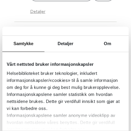
Detaljer
Multippel sklerose (MS) - Norsk
MS-veileder
Samtykke
Detaljer
Om
Nasjonal kompetansetjeneste for multippel sklerose
2019
Vårt nettsted bruker informasjonskapsler
Detaljer
Helsebiblioteket bruker teknologier, inkludert
informasjonskapsler/«cookies» til å samle informasjon
om deg for å kunne gi deg best mulig brukeropplevelse.
Multimodale tiltak for kakeksi
Informasjonskapslene samler statistikk om hvordan
nettsidene brukes. Dette gir verdifull innsikt som gjør at
(sykdomsrelatert vekttap)
vi kan forbedre oss.
Informasjonskapslene samler anonyme videoklipp av
Cochrane Library
2025
hvordan nettsidene våres benyttes. Dette gir verdifull
innsikt som gjør at vi kan forbedre oss.