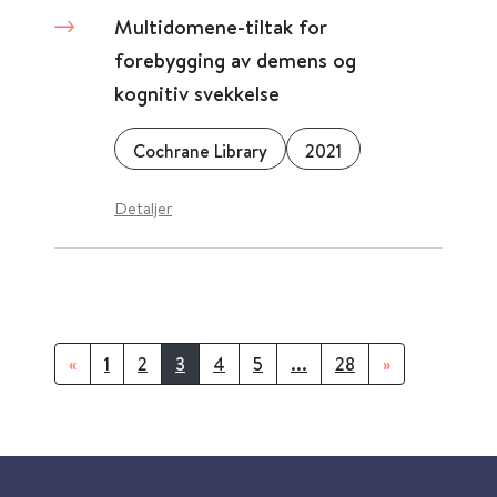
Multidomene-tiltak for
forebygging av demens og
kognitiv svekkelse
Cochrane Library
2021
Detaljer
«
1
2
3
4
5
...
28
»