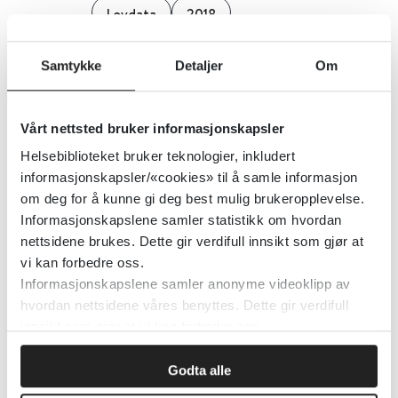
Lovdata
2018
Detaljer
Samtykke
Detaljer
Om
Brukermedvirkning
Vårt nettsted bruker informasjonskapsler
Helsebiblioteket bruker teknologier, inkludert
Helsedirektoratet
informasjonskapsler/«cookies» til å samle informasjon
om deg for å kunne gi deg best mulig brukeropplevelse.
Detaljer
Informasjonskapslene samler statistikk om hvordan
nettsidene brukes. Dette gir verdifull innsikt som gjør at
vi kan forbedre oss.
Brukerhåndbok i mikrobiologi
Informasjonskapslene samler anonyme videoklipp av
hvordan nettsidene våres benyttes. Dette gir verdifull
innsikt som gjør at vi kan forbedre oss.
Oslo Universitetssykehus
2022
Godta alle
Detaljer