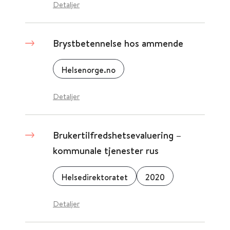
Detaljer
Brystbetennelse hos ammende
Helsenorge.no
Detaljer
Brukertilfredshetsevaluering –
kommunale tjenester rus
Helsedirektoratet
2020
Detaljer