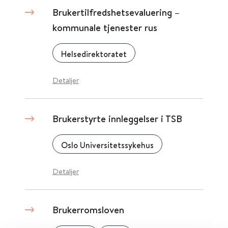
Brukertilfredshetsevaluering –
kommunale tjenester rus
Helsedirektoratet
Detaljer
Brukerstyrte innleggelser i TSB
Oslo Universitetssykehus
Detaljer
Brukerromsloven