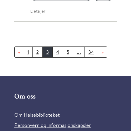
Detaljer
«
1
2
3
4
5
...
34
»
Om oss
Om Helsebiblioteket
Personvern og informasjonskapsler