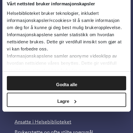
Vårt nettsted bruker informasjonskapsler
Helsebiblioteket bruker teknologier, inkludert
Om oss
informasjonskapsler/«cookies» til å samle informasjon
om deg for å kunne gi deg best mulig brukeropplevelse.
Informasjonskapslene samler statistikk om hvordan
Om Helsebiblioteket
nettsidene brukes. Dette gir verdifull innsikt som gjør at
Personvern og informasjonskapsler
vi kan forbedre oss.
Informasjonskapslene samler anonyme videoklipp av
Tilgjengelighetserklæring
hvordan nettsidene våres benyttes. Dette gir verdifull
Information in English
innsikt som gjør at vi kan forbedre oss.
Bilder fra Colourbox.com
Godta alle
Lagre
Kontakt oss
Ansatte i Helsebiblioteket
Brukerstøtte og ofte stilte spørsmål