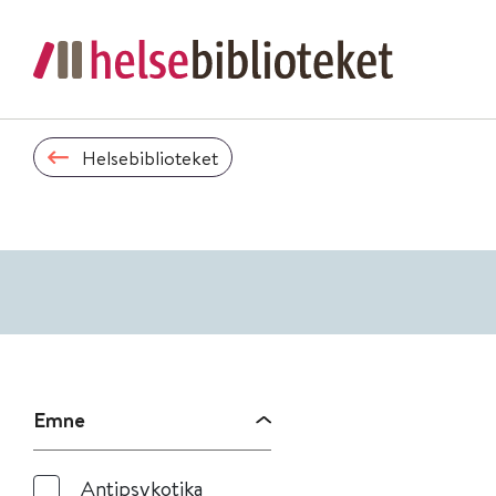
Helsebiblioteket
Emne
Antipsykotika