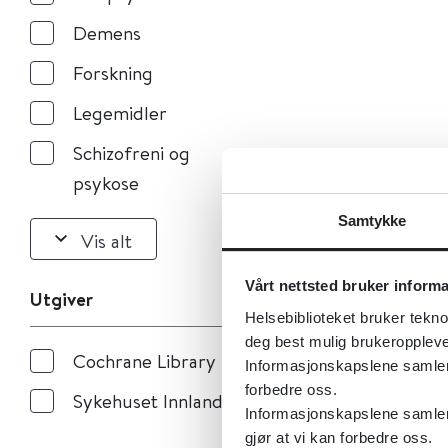
Demens
Forskning
Legemidler
Schizofreni og
psykose
Samtykke
Vis alt
Vårt nettsted bruker inform
Utgiver
Helsebiblioteket bruker tekno
deg best mulig brukeroppleve
Cochrane Library
Informasjonskapslene samler s
forbedre oss.
Sykehuset Innlandet
Informasjonskapslene samler 
gjør at vi kan forbedre oss.