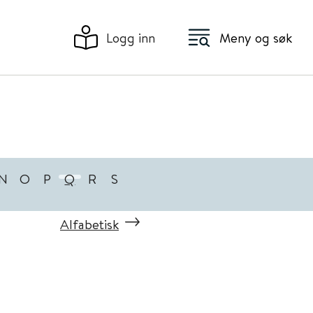
Logg inn
Meny og søk
N
O
P
Q
R
S
Alfabetisk