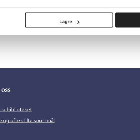
Lagre
oss
lsebiblioteket
 og ofte stilte spørsmål