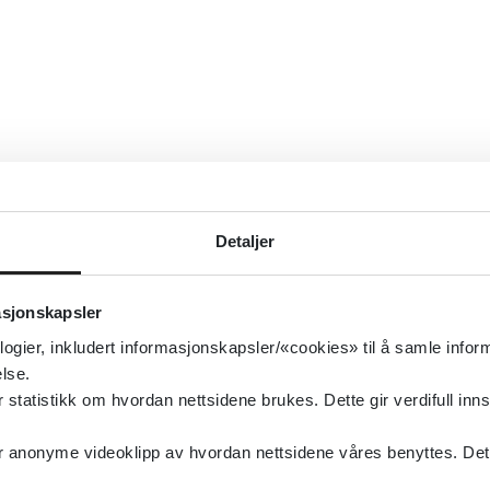
Detaljer
asjonskapsler
logier, inkludert informasjonskapsler/«cookies» til å samle info
lse.
tatistikk om hvordan nettsidene brukes. Dette gir verdifull inns
anonyme videoklipp av hvordan nettsidene våres benyttes. Dette 