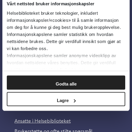
Vårt nettsted bruker informasjonskapsler
Helsebiblioteket bruker teknologier, inkludert
Om oss
informasjonskapsler/«cookies» til å samle informasjon
om deg for å kunne gi deg best mulig brukeropplevelse.
Informasjonskapslene samler statistikk om hvordan
Om Helsebiblioteket
nettsidene brukes. Dette gir verdifull innsikt som gjør at
Personvern og informasjonskapsler
vi kan forbedre oss.
Informasjonskapslene samler anonyme videoklipp av
Tilgjengelighetserklæring
hvordan nettsidene våres benyttes. Dette gir verdifull
Information in English
innsikt som gjør at vi kan forbedre oss.
Bilder fra Colourbox.com
Godta alle
Lagre
Kontakt oss
Ansatte i Helsebiblioteket
Brukerstøtte og ofte stilte spørsmål