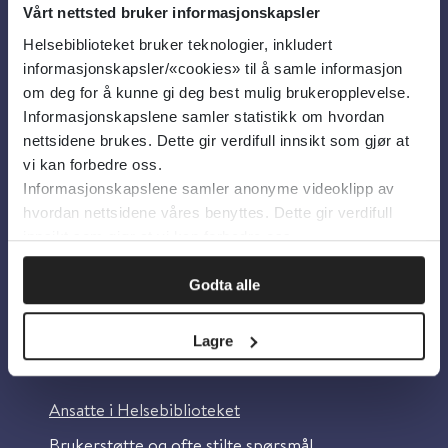
Vårt nettsted bruker informasjonskapsler
Helsebiblioteket bruker teknologier, inkludert
Om oss
informasjonskapsler/«cookies» til å samle informasjon
om deg for å kunne gi deg best mulig brukeropplevelse.
Informasjonskapslene samler statistikk om hvordan
Om Helsebiblioteket
nettsidene brukes. Dette gir verdifull innsikt som gjør at
Personvern og informasjonskapsler
vi kan forbedre oss.
Informasjonskapslene samler anonyme videoklipp av
Tilgjengelighetserklæring
hvordan nettsidene våres benyttes. Dette gir verdifull
Information in English
innsikt som gjør at vi kan forbedre oss.
Bilder fra Colourbox.com
Godta alle
Lagre
Kontakt oss
Ansatte i Helsebiblioteket
Brukerstøtte og ofte stilte spørsmål