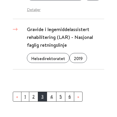
Detaljer
Gravide i legemiddelassistert
rehabilitering (LAR) - Nasjonal
faglig retningslinje
Helsedirektoratet
2019
«
1
2
3
4
5
6
»