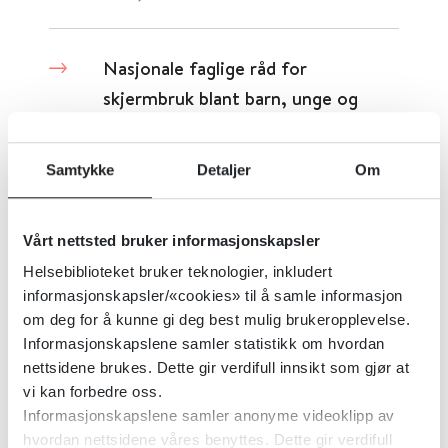
Nasjonale faglige råd for
skjermbruk blant barn, unge og
foresatte
Samtykke
Detaljer
Om
Helsedirektoratet
2026
Vårt nettsted bruker informasjonskapsler
Kronisk utmattelsessyndrom. I:
Helsebiblioteket bruker teknologier, inkludert
Veileder for barne- og
informasjonskapsler/«cookies» til å samle informasjon
ungdomspsykiatri
om deg for å kunne gi deg best mulig brukeropplevelse.
Informasjonskapslene samler statistikk om hvordan
nettsidene brukes. Dette gir verdifull innsikt som gjør at
Norsk barne- og ungdomspsykiatrisk forening
2019
vi kan forbedre oss.
Informasjonskapslene samler anonyme videoklipp av
Detaljer
hvordan nettsidene våres benyttes. Dette gir verdifull