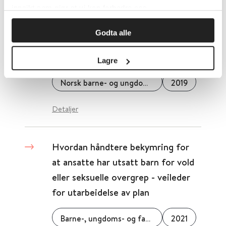
innsikt som gjør at vi kan forbedre oss.
Hyperkinetiske forstyrrelser. I:
Godta alle
Veileder for barne- og
ungdomspsykiatri
Lagre
Norsk barne- og ungdomspsykiatrisk forening
2019
Detaljer
Hvordan håndtere bekymring for
at ansatte har utsatt barn for vold
eller seksuelle overgrep - veileder
for utarbeidelse av plan
Barne-, ungdoms- og familiedirektoratet (Bufdir)
2021