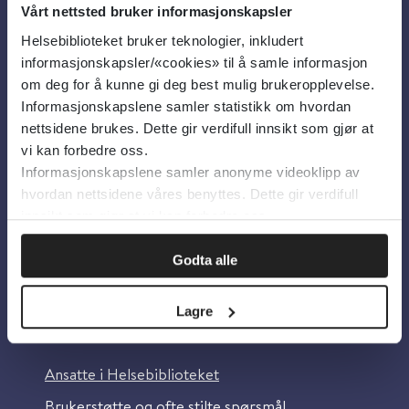
Vårt nettsted bruker informasjonskapsler
Helsebiblioteket bruker teknologier, inkludert
Om oss
informasjonskapsler/«cookies» til å samle informasjon
om deg for å kunne gi deg best mulig brukeropplevelse.
Informasjonskapslene samler statistikk om hvordan
Om Helsebiblioteket
nettsidene brukes. Dette gir verdifull innsikt som gjør at
Personvern og informasjonskapsler
vi kan forbedre oss.
Informasjonskapslene samler anonyme videoklipp av
Tilgjengelighetserklæring
hvordan nettsidene våres benyttes. Dette gir verdifull
Information in English
innsikt som gjør at vi kan forbedre oss.
Bilder fra Colourbox.com
Godta alle
Lagre
Kontakt oss
Ansatte i Helsebiblioteket
Brukerstøtte og ofte stilte spørsmål